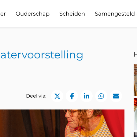
er
Ouderschap
Scheiden
Samengesteld 
atervoorstelling
Deel via Twitter
Deel via Facebook
Deel via LinkedI
Deel via 
Deel 
Deel via: