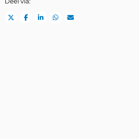
Deel via:
Deel via Twitter
Deel via Facebook
Deel via LinkedIn
Deel via WhatsApp
Deel via Mail